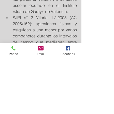
escolar ocurrido en el Instituto 
«Juan de Garay» de Valencia.  
SJPI nº 2 Vitoria 1.2.2005 (AC 
2005\152): agresiones físicas y 
psíquicas a una menor por varios 
compañeros durante los intervalos 
de tiempo que mediaban entre 
clase y clase. Actuación 
negligente en el control de los 
Phone
Email
Facebook
alumnos, se condena al centro 
educativo al pago de una 
indemnización de 12.000 € por 
daño moral, con base en la edad 
de la víctima, los hechos 
prolongados en el tiempo, la 
conducta desarrollada por los 
agresores y que se ha visto 
obligada a cambiar de ambiente.  