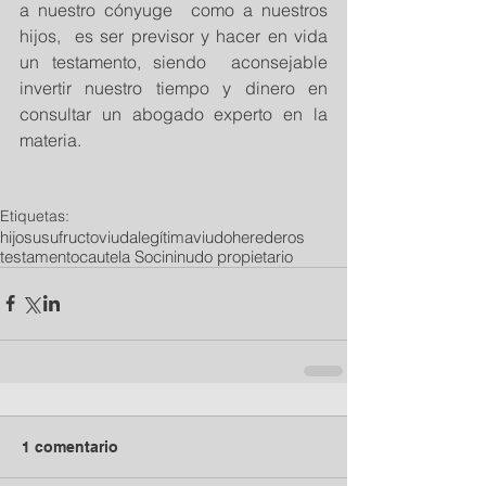
a nuestro cónyuge  como a nuestros  
hijos,  es ser previsor y hacer en vida 
un testamento, siendo  aconsejable 
invertir nuestro tiempo y dinero en 
consultar un abogado experto en la 
materia.
Etiquetas:
hijos
usufructo
viuda
legítima
viudo
herederos
testamento
cautela Socini
nudo propietario
1 comentario