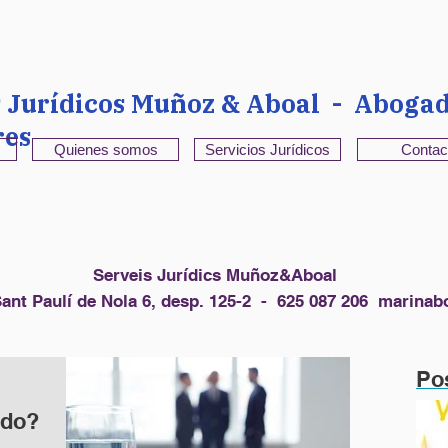
s Jurídicos Muñoz & Aboal - Abogad
res
Quienes somos
Servicios Jurídicos
Contac
Serveis Jurídics Muñoz&Aboal
ant Paulí de Nola 6, desp. 125-2 - 625 087 206
marinab
Po
ado?