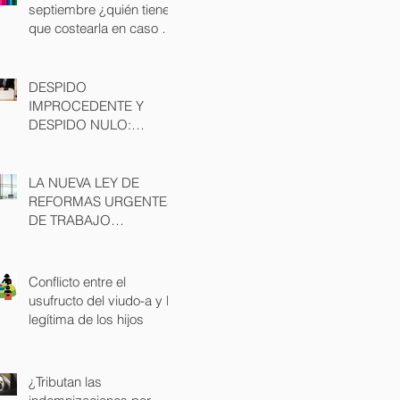
septiembre ¿quién tiene
que costearla en caso de
divorcio?
DESPIDO
IMPROCEDENTE Y
DESPIDO NULO:
POSIBLES CAUSAS Y
CONSECUENCIAS
LA NUEVA LEY DE
REFORMAS URGENTES
DE TRABAJO
AUTONOMO
Conflicto entre el
usufructo del viudo-a y la
legítima de los hijos
¿Tributan las