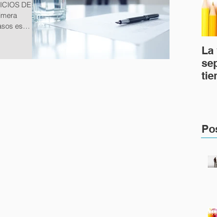
ICIOS DE UN
imera
asos es
La 
se
tie
en
Po