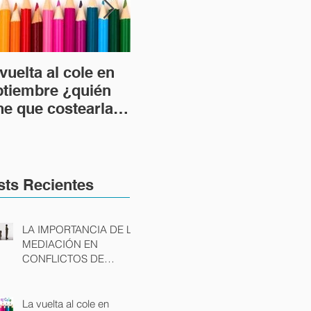
vuelta al cole en
DESPIDO
LA 
ptiembre ¿quién
IMPROCEDENTE Y
RE
ne que costearla
DESPIDO NULO:
UR
 caso de divorcio?
POSIBLES CAUSAS
TR
Y CONSECUENCIAS
AU
sts Recientes
LA IMPORTANCIA DE LA
MEDIACIÓN EN
CONFLICTOS DE
FAMILIA
La vuelta al cole en