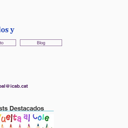
os y
to
Blog
oal@icab.cat
sts Destacados