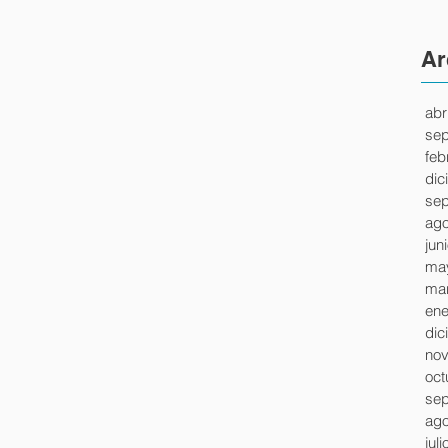
Ar
abr
sep
feb
dic
sep
ago
jun
ma
mar
ene
dic
nov
oct
sep
ago
jul