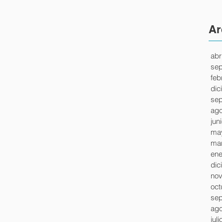
Ar
abr
sep
feb
dic
sep
ago
jun
ma
mar
ene
dic
nov
oct
sep
ago
jul