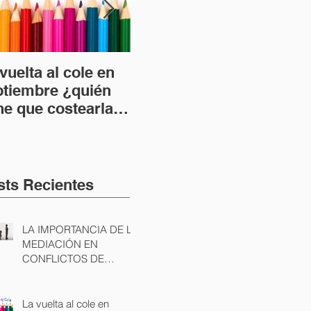
vuelta al cole en
DESPIDO
LA 
ptiembre ¿quién
IMPROCEDENTE Y
RE
ne que costearla
DESPIDO NULO:
UR
 caso de divorcio?
POSIBLES CAUSAS
TR
Y CONSECUENCIAS
AU
sts Recientes
LA IMPORTANCIA DE LA
MEDIACIÓN EN
CONFLICTOS DE
FAMILIA
La vuelta al cole en