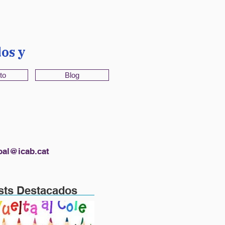
os y
to
Blog
oal@icab.cat
sts Destacados