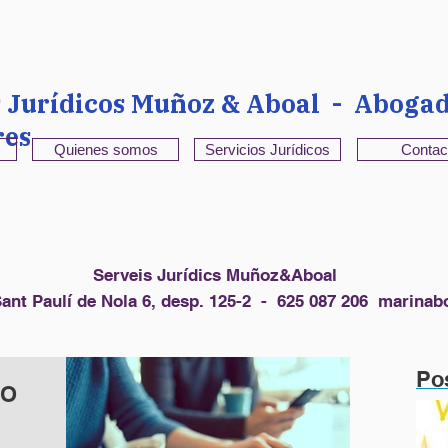
s Jurídicos Muñoz & Aboal - Abogad
res
Quienes somos
Servicios Jurídicos
Contac
Serveis Jurídics Muñoz&Aboal
ant Paulí de Nola 6, desp. 125-2 - 625 087 206
marinab
Po
IO