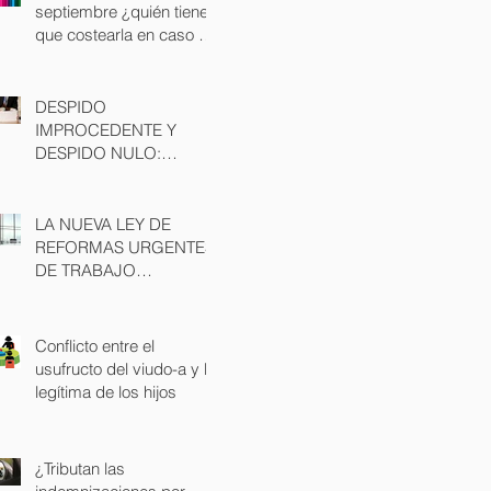
septiembre ¿quién tiene
que costearla en caso de
divorcio?
DESPIDO
IMPROCEDENTE Y
DESPIDO NULO:
POSIBLES CAUSAS Y
CONSECUENCIAS
LA NUEVA LEY DE
REFORMAS URGENTES
DE TRABAJO
AUTONOMO
Conflicto entre el
usufructo del viudo-a y la
legítima de los hijos
¿Tributan las