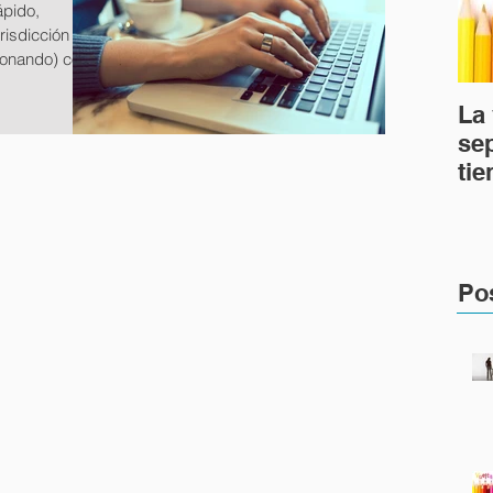
ápido,
risdicción
cionando) con
La 
se
tie
en
Po