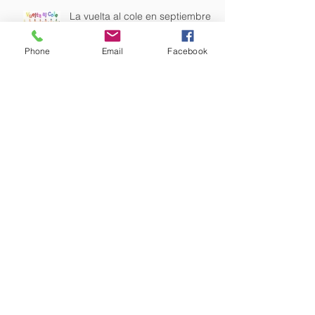
La vuelta al cole en septiembre
Phone
Email
Facebook
¿quién tiene que costearla en
caso de divorcio?
DESPIDO IMPROCEDENTE Y
DESPIDO NULO: POSIBLES
CAUSAS Y CONSECUENCIAS
LA NUEVA LEY DE REFORMAS
URGENTES DE TRABAJO
AUTONOMO
Conflicto entre el usufructo del
viudo-a y la legítima de los hijos