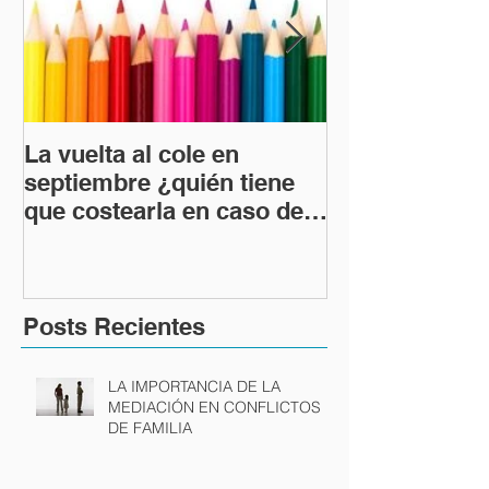
La vuelta al cole en
DESPIDO
septiembre ¿quién tiene
IMPROCEDEN
que costearla en caso de
DESPIDO NU
divorcio?
POSIBLES C
CONSECUEN
Posts Recientes
LA IMPORTANCIA DE LA
MEDIACIÓN EN CONFLICTOS
DE FAMILIA