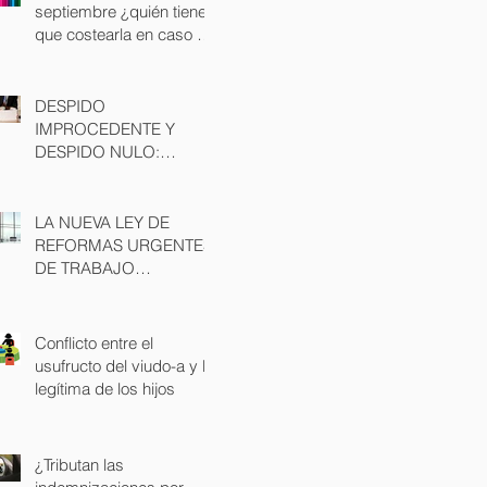
septiembre ¿quién tiene
que costearla en caso de
divorcio?
DESPIDO
IMPROCEDENTE Y
DESPIDO NULO:
POSIBLES CAUSAS Y
CONSECUENCIAS
LA NUEVA LEY DE
REFORMAS URGENTES
DE TRABAJO
AUTONOMO
Conflicto entre el
usufructo del viudo-a y la
legítima de los hijos
¿Tributan las