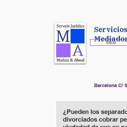
Servicio
Mediado
Inicio
Barcelona C/ S
¿Pueden los separad
divorciados cobrar p