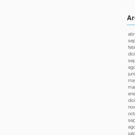
Ar
abr
sep
feb
dic
sep
ago
jun
ma
mar
ene
dic
nov
oct
sep
ago
jul