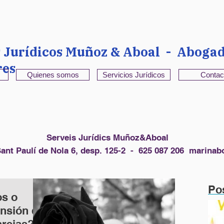
s Jurídicos Muñoz & Aboal - Abogad
res
Quienes somos
Servicios Jurídicos
Contac
Serveis Jurídics Muñoz&Aboal
ant Paulí de Nola 6, desp. 125-2 - 625 087 206
marinab
Po
os o
ensión de