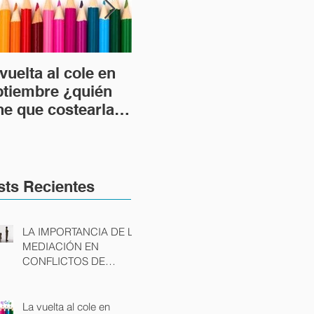
vuelta al cole en
DESPIDO
LA 
ptiembre ¿quién
IMPROCEDENTE Y
RE
ne que costearla
DESPIDO NULO:
UR
 caso de divorcio?
POSIBLES CAUSAS
TR
Y CONSECUENCIAS
AU
sts Recientes
LA IMPORTANCIA DE LA
MEDIACIÓN EN
CONFLICTOS DE
FAMILIA
La vuelta al cole en