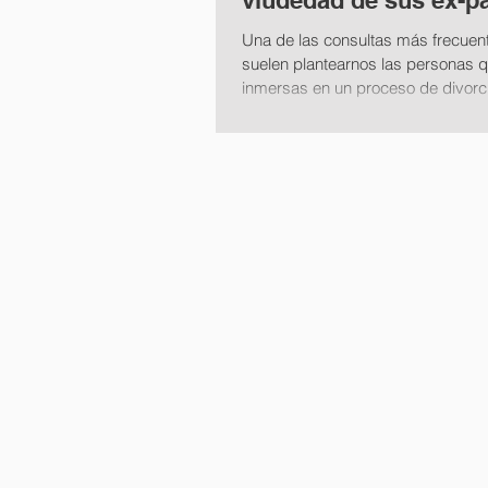
viudedad de sus ex-p
Una de las consultas más frecuen
suelen plantearnos las personas 
inmersas en un proceso de divorc
separación, es si...