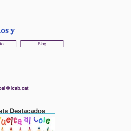
os y
to
Blog
oal@icab.cat
sts Destacados