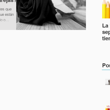
arejas?
tes que
que están
io o
La 
se
tie
en
Po