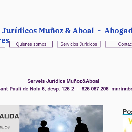
s Jurídicos Muñoz & Aboal - Abogad
res
Quienes somos
Servicios Jurídicos
Contac
Serveis Jurídics Muñoz&Aboal
ant Paulí de Nola 6, desp. 125-2 - 625 087 206
marinab
Po
TALIDAD
ma de