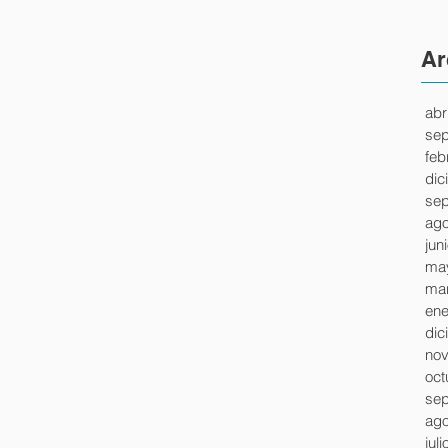
Ar
abr
sep
feb
dic
sep
ago
jun
ma
mar
ene
dic
nov
oct
sep
ago
jul