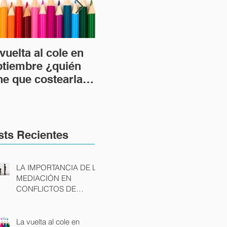
vuelta al cole en
DESPIDO
LA 
ptiembre ¿quién
IMPROCEDENTE Y
RE
ne que costearla
DESPIDO NULO:
UR
 caso de divorcio?
POSIBLES CAUSAS
TR
Y CONSECUENCIAS
AU
sts Recientes
LA IMPORTANCIA DE LA
MEDIACIÓN EN
CONFLICTOS DE
FAMILIA
La vuelta al cole en