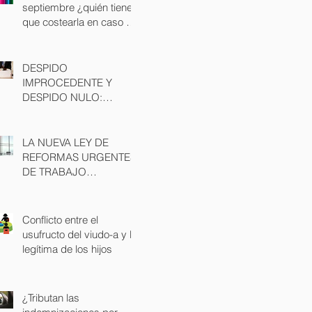
septiembre ¿quién tiene
que costearla en caso de
divorcio?
DESPIDO
IMPROCEDENTE Y
DESPIDO NULO:
POSIBLES CAUSAS Y
CONSECUENCIAS
LA NUEVA LEY DE
REFORMAS URGENTES
DE TRABAJO
AUTONOMO
Conflicto entre el
usufructo del viudo-a y la
legítima de los hijos
¿Tributan las