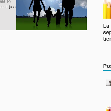
ejas en
con hijos en
La 
se
tie
en
Po