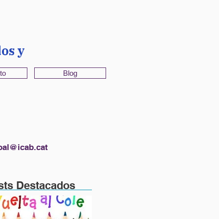
os y
to
Blog
oal@icab.cat
sts Destacados