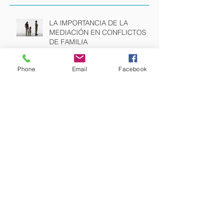
Posts Recientes
LA IMPORTANCIA DE LA
MEDIACIÓN EN CONFLICTOS
DE FAMILIA
Phone
Email
Facebook
La vuelta al cole en septiembre
¿quién tiene que costearla en
caso de divorcio?
DESPIDO IMPROCEDENTE Y
DESPIDO NULO: POSIBLES
CAUSAS Y CONSECUENCIAS
LA NUEVA LEY DE REFORMAS
URGENTES DE TRABAJO