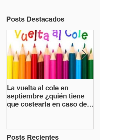
Posts Destacados
La vuelta al cole en
DESPIDO
septiembre ¿quién tiene
IMPROCEDEN
que costearla en caso de
DESPIDO NU
divorcio?
POSIBLES C
CONSECUEN